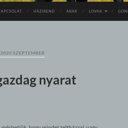
KAPCSOLAT
HÁZIREND
ÁRAK
LOVAK
GON
:
2020 SZEPTEMBER
azdag nyarat
 mérhetjük, hogy mindet teltházzal, vagy