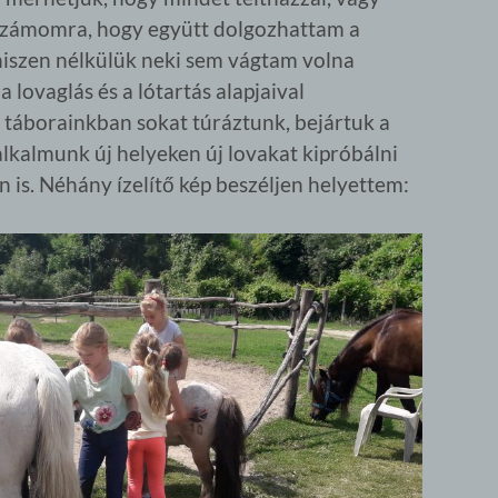
 számomra, hogy együtt dolgozhattam a
hiszen nélkülük neki sem vágtam volna
lovaglás és a lótartás alapjaival
 táborainkban sokat túráztunk, bejártuk a
alkalmunk új helyeken új lovakat kipróbálni
 is. Néhány ízelítő kép beszéljen helyettem: