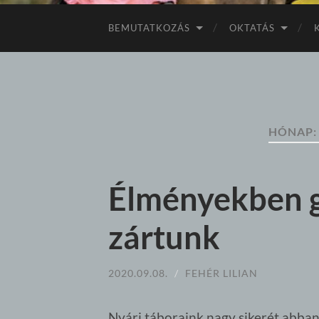
BEMUTATKOZÁS
OKTATÁS
HÓNAP
Élményekben g
zártunk
2020.09.08.
/
FEHÉR LILIAN
Nyári táboraink nagy sikerét abban