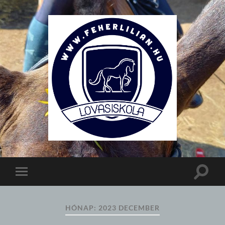
Lovasiskola
Toggle
Toggle
search
mobile
field
menu
HÓNAP:
2023 DECEMBER