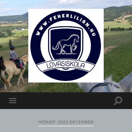
Lovasiskola
Toggle
Toggle
search
mobile
field
menu
HÓNAP:
2022 DECEMBER