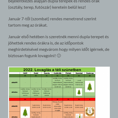
bejelentkezés alapján dupla terepek és rendes órák
(osztály, terep, futószár) keretein belül lesz!
Január 7-től (szombat) rendes menetrend szerint
tartom meg az órákat.
Január első hetében is szeretnék menni dupla terepet és
jöhettek rendes órákra is, de az időpontok
meghirdetésével megvárom hogy milyen időt ígérnek, de
biztosan fogunk lovagolni! 🙂