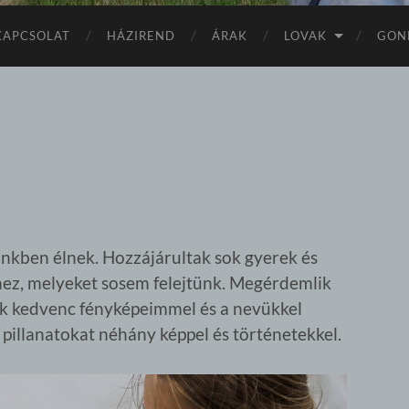
KAPCSOLAT
HÁZIREND
ÁRAK
LOVAK
GON
nkben élnek. Hozzájárultak sok gyerek és
ihez, melyeket sosem felejtünk. Megérdemlik
luk kedvenc fényképeimmel és a nevükkel
pillanatokat néhány képpel és történetekkel.