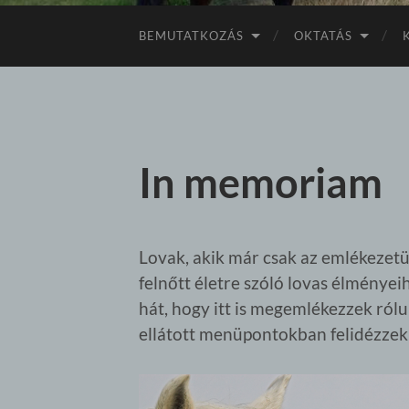
BEMUTATKOZÁS
OKTATÁS
In memoriam
Lovak, akik már csak az emlékezetü
felnőtt életre szóló lovas élménye
hát, hogy itt is megemlékezzek ró
ellátott menüpontokban felidézzek 