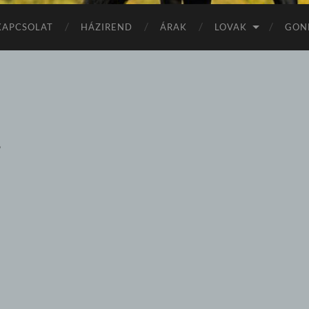
KAPCSOLAT
HÁZIREND
ÁRAK
LOVAK
GON
…