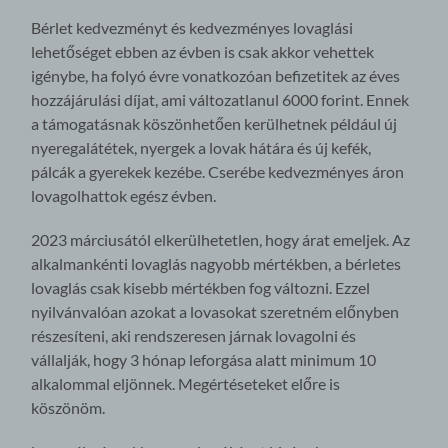
Bérlet kedvezményt és kedvezményes lovaglási
lehetőséget ebben az évben is csak akkor vehettek
igénybe, ha folyó évre vonatkozóan befizetitek az éves
hozzájárulási díjat, ami változatlanul 6000 forint. Ennek
a támogatásnak köszönhetően kerülhetnek például új
nyeregalátétek, nyergek a lovak hátára és új kefék,
pálcák a gyerekek kezébe. Cserébe kedvezményes áron
lovagolhattok egész évben.
2023 márciusától elkerülhetetlen, hogy árat emeljek. Az
alkalmankénti lovaglás nagyobb mértékben, a bérletes
lovaglás csak kisebb mértékben fog változni. Ezzel
nyilvánvalóan azokat a lovasokat szeretném előnyben
részesíteni, aki rendszeresen járnak lovagolni és
vállalják, hogy 3 hónap leforgása alatt minimum 10
alkalommal eljönnek. Megértéseteket előre is
köszönöm.