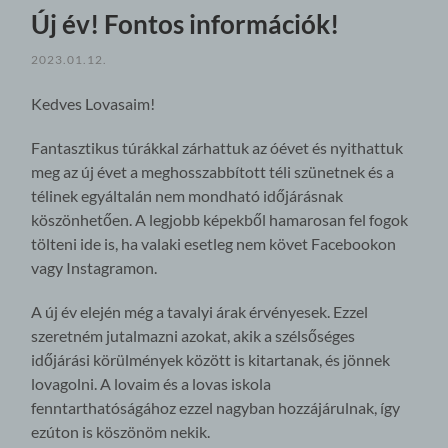
Új év! Fontos információk!
2023.01.12.
Kedves Lovasaim!
Fantasztikus túrákkal zárhattuk az óévet és nyithattuk
meg az új évet a meghosszabbított téli szünetnek és a
télinek egyáltalán nem mondható időjárásnak
köszönhetően. A legjobb képekből hamarosan fel fogok
tölteni ide is, ha valaki esetleg nem követ Facebookon
vagy Instagramon.
A új év elején még a tavalyi árak érvényesek. Ezzel
szeretném jutalmazni azokat, akik a szélsőséges
időjárási körülmények között is kitartanak, és jönnek
lovagolni. A lovaim és a lovas iskola
fenntarthatóságához ezzel nagyban hozzájárulnak, így
ezúton is köszönöm nekik.