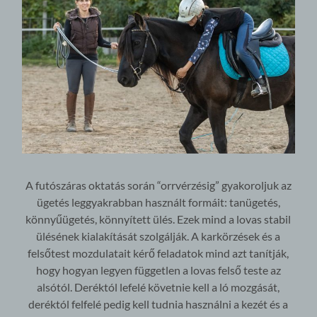
A futószáras oktatás során “orrvérzésig” gyakoroljuk az
ügetés leggyakrabban használt formáit: tanügetés,
könnyűügetés, könnyített ülés. Ezek mind a lovas stabil
ülésének kialakítását szolgálják. A karkörzések és a
felsőtest mozdulatait kérő feladatok mind azt tanítják,
hogy hogyan legyen független a lovas felső teste az
alsótól. Deréktól lefelé követnie kell a ló mozgását,
deréktól felfelé pedig kell tudnia használni a kezét és a