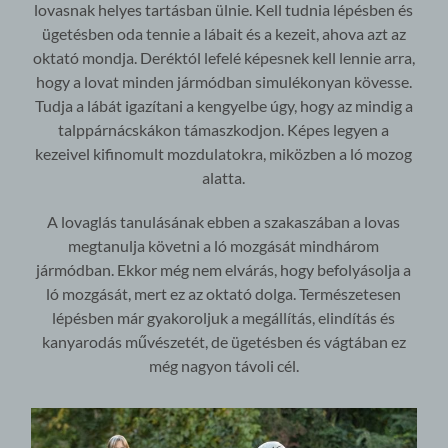
lovasnak helyes tartásban ülnie. Kell tudnia lépésben és
ügetésben oda tennie a lábait és a kezeit, ahova azt az
oktató mondja. Deréktól lefelé képesnek kell lennie arra,
hogy a lovat minden jármódban simulékonyan kövesse.
Tudja a lábát igazítani a kengyelbe úgy, hogy az mindig a
talppárnácskákon támaszkodjon. Képes legyen a
kezeivel kifinomult mozdulatokra, miközben a ló mozog
alatta.
A lovaglás tanulásának ebben a szakaszában a lovas
megtanulja követni a ló mozgását mindhárom
jármódban. Ekkor még nem elvárás, hogy befolyásolja a
ló mozgását, mert ez az oktató dolga. Természetesen
lépésben már gyakoroljuk a megállítás, elindítás és
kanyarodás művészetét, de ügetésben és vágtában ez
még nagyon távoli cél.