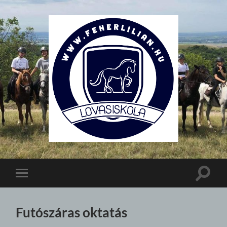
Lovasiskola
Toggle
Toggle
search
mobile
field
menu
Futószáras oktatás