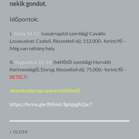
nekik gondot.
Időpontok:
I.
Július 14-17.
(vasárnaptól szerdáig) Cavallo
Lovasudvar, Csabdi. Részvételi díj: 112.000.- forint/fő –
Még van néhány hely
II.
Augusztus 12-14.
(hétfőtől szerdáig) Horváth
Kertvendéglő, Dorog. Részvételi díj: 75.000.- forint/fő –
BETELT
!
Jelentkezési lap online kitölthető:
https://forms.gle/8XHvUTg6zjqjAZpc7
« OLDER