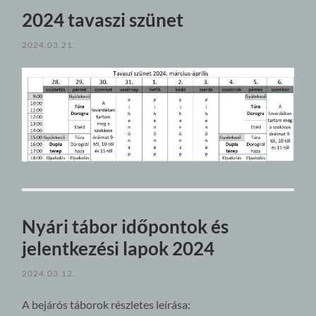
2024 tavaszi szünet
2024.03.21.
Nyári tábor időpontok és
jelentkezési lapok 2024
2024.03.12.
A bejárós táborok részletes leírása: