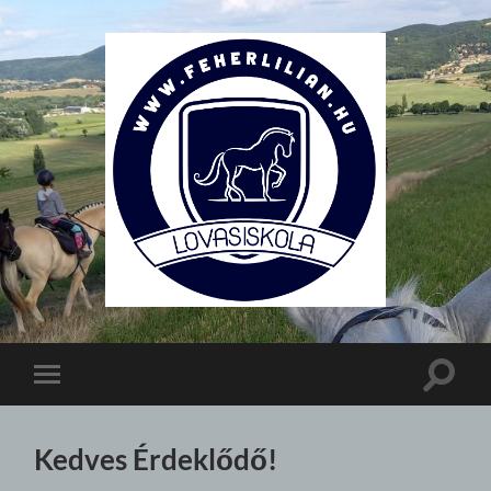
Lovasiskola
Toggle
Toggle
search
mobile
field
menu
Kedves Érdeklődő!