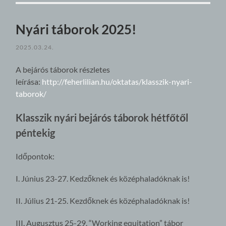
Nyári táborok 2025!
2025.03.24.
A bejárós táborok részletes
leírása:
http://feherlilian.hu/oktatas/klasszik-nyari-
taborok/
Klasszik nyári bejárós táborok hétfőtől
péntekig
Időpontok:
I. Június 23-27. Kedzőknek és középhaladóknak is!
II. Július 21-25. Kezdőknek és középhaladóknak is!
III. Augusztus 25-29. “Working equitation” tábor