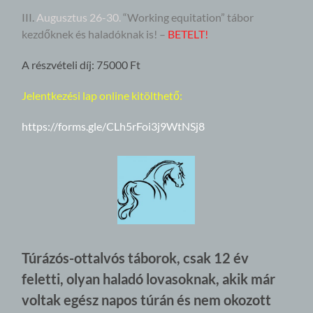
III.
Augusztus 26-30.
“Working equitation” tábor
kezdőknek és haladóknak is!
–
BETELT!
A részvételi díj: 75000 Ft
Jelentkezési lap online kitölthető:
https://forms.gle/CLh5rFoi3j9WtNSj8
Túrázós-ottalvós táborok, csak 12 év
feletti, olyan haladó lovasoknak, akik már
voltak egész napos túrán és nem okozott