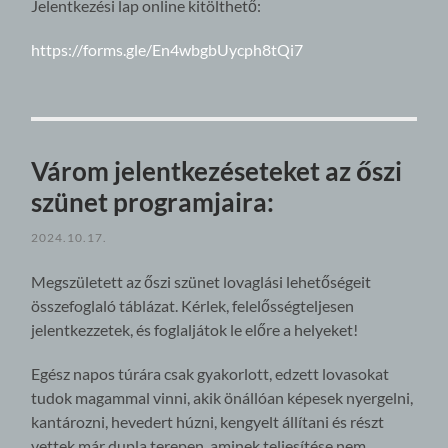
Jelentkezési lap online kitölthető:
https://forms.gle/En4wbgbUycph8tQi7
Várom jelentkezéseteket az őszi
szünet programjaira:
2024.10.17.
Megszületett az őszi szünet lovaglási lehetőségeit
összefoglaló táblázat. Kérlek, felelősségteljesen
jelentkezzetek, és foglaljátok le előre a helyeket!
Egész napos túrára csak gyakorlott, edzett lovasokat
tudok magammal vinni, akik önállóan képesek nyergelni,
kantározni, hevedert húzni, kengyelt állítani és részt
vettek már dupla terepen, aminek teljesítése nem