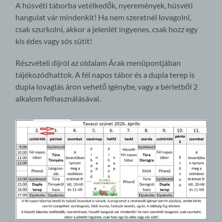
A húsvéti táborba vetélkedők, nyeremények, húsvéti
hangulat vár mindenkit! Ha nem szeretnél lovagolni,
csak szurkolni, akkor a jelenlét ingyenes, csak hozz egy
kis édes vagy sós sütit!
Részvételi díjról az oldalam Árak menüpontjában
tájékozódhattok. A fél napos tábor és a dupla terep is
dupla lovaglás áron vehető igénybe, vagy a bérletből 2
alkalom felhasználásával.