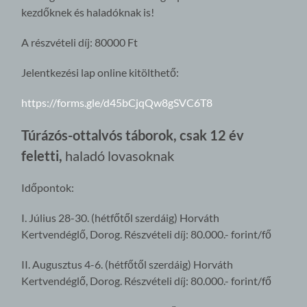
kezdőknek és haladóknak is!
A részvételi díj: 80000 Ft
Jelentkezési lap online kitölthető:
https://forms.gle/d45bCjqQw8gSVC6T8
Túrázós-ottalvós táborok, csak 12 év
feletti,
haladó lovasoknak
Időpontok:
I. Július 28-30. (hétfőtől szerdáig) Horváth
Kertvendéglő, Dorog. Részvételi díj: 80.000.- forint/fő
II. Augusztus 4-6. (hétfőtől szerdáig) Horváth
Kertvendéglő, Dorog. Részvételi díj: 80.000.- forint/fő