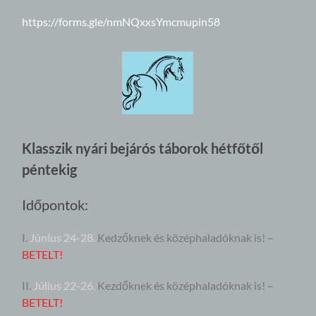
https://forms.gle/nmNQxxsYmcmupin58
Klasszik nyári bejárós táborok hétfőtől
péntekig
Időpontok:
I.
Június 24-28.
Kedzőknek és középhaladóknak is! –
BETELT!
II.
Július 22-26.
Kezdőknek és középhaladóknak is!
–
BETELT!