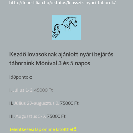
http://feherlilian.hu/oktatas/klasszik-nyari-taborok/
Kezdő lovasoknak ajánlott nyári bejárós
táboraink Mónival 3 és 5 napos
Időpontok:
I.
Július 1-3.
45000 Ft
II.
Július 29-augusztus 2.
75000 Ft
III.
Augusztus 5-9.
75000 Ft
Jelentkezési lap online kitölthető: