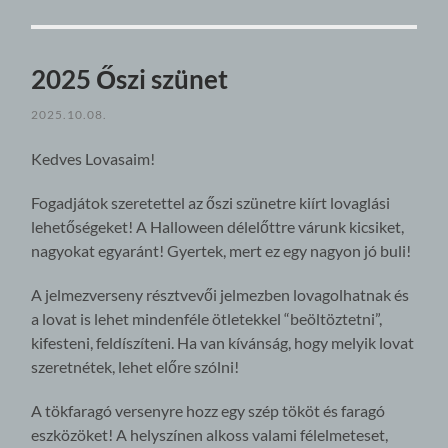
2025 Őszi szünet
2025.10.08.
Kedves Lovasaim!
Fogadjátok szeretettel az őszi szünetre kiírt lovaglási
lehetőségeket! A Halloween délelőttre várunk kicsiket,
nagyokat egyaránt! Gyertek, mert ez egy nagyon jó buli!
A jelmezverseny résztvevői jelmezben lovagolhatnak és
a lovat is lehet mindenféle ötletekkel “beöltöztetni”,
kifesteni, feldíszíteni. Ha van kívánság, hogy melyik lovat
szeretnétek, lehet előre szólni!
A tökfaragó versenyre hozz egy szép tököt és faragó
eszközöket! A helyszínen alkoss valami félelmeteset,