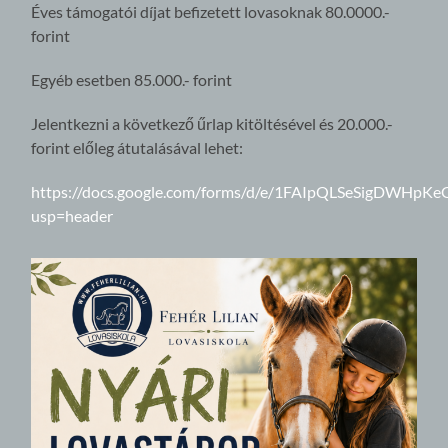
Éves támogatói díjat befizetett lovasoknak 80.0000.-
forint
Egyéb esetben 85.000.- forint
Jelentkezni a következő űrlap kitöltésével és 20.000.-
forint előleg átutalásával lehet:
https://docs.google.com/forms/d/e/1FAIpQLSeSigDWH
usp=header