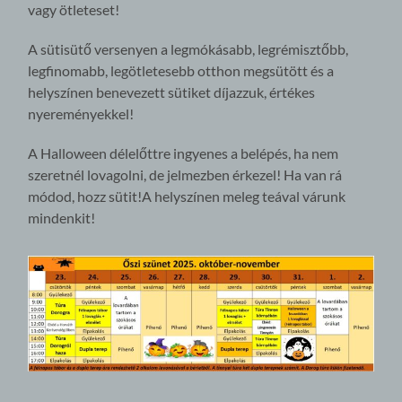
vagy ötleteset!
A sütisütő versenyen a legmókásabb, legrémisztőbb,
legfinomabb, legötletesebb otthon megsütött és a
helyszínen benevezett sütiket díjazzuk, értékes
nyereményekkel!
A Halloween délelőttre ingyenes a belépés, ha nem
szeretnél lovagolni, de jelmezben érkezel! Ha van rá
módod, hozz sütit!A helyszínen meleg teával várunk
mindenkit!