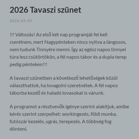
2026 Tavaszi szünet
2026.03.20.
!!! Változás! Az első két nap programját fel kell
cserélnem, mert Nagypénteken nincs nyitva a lángosos,
nem tudunk Tinnyére menni. Így az egész napos tinnyei
túra lesz csütörtökön, a fél napos tábor és a dupla terep
pedig pénteken!!!
A tavaszi szünetben a következő lehetőségek közül
választhattok, ha lovagolni szeretnétek. A fél napos
táborba kezdő és haladó lovasokat is várunk.
A programot a résztvevők igénye szerint alakítjuk, amibe
kérés szerint szerpelhet: workingezés, földi munka,
futószár kezelés, ugrás, terepezés. A többség fog
dönteni.