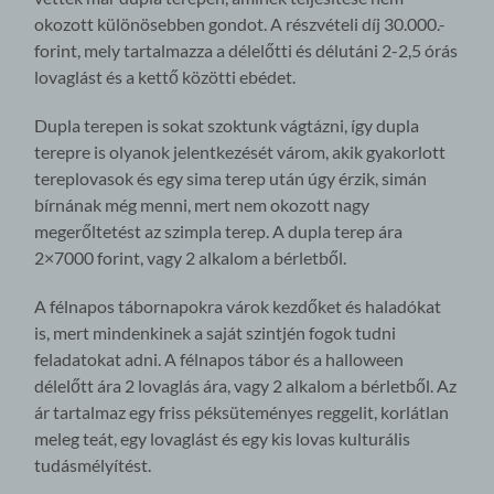
okozott különösebben gondot. A részvételi díj 30.000.-
forint, mely tartalmazza a délelőtti és délutáni 2-2,5 órás
lovaglást és a kettő közötti ebédet.
Dupla terepen is sokat szoktunk vágtázni, így dupla
terepre is olyanok jelentkezését várom, akik gyakorlott
tereplovasok és egy sima terep után úgy érzik, simán
bírnának még menni, mert nem okozott nagy
megerőltetést az szimpla terep. A dupla terep ára
2×7000 forint, vagy 2 alkalom a bérletből.
A félnapos tábornapokra várok kezdőket és haladókat
is, mert mindenkinek a saját szintjén fogok tudni
feladatokat adni. A félnapos tábor és a halloween
délelőtt ára 2 lovaglás ára, vagy 2 alkalom a bérletből. Az
ár tartalmaz egy friss péksüteményes reggelit, korlátlan
meleg teát, egy lovaglást és egy kis lovas kulturális
tudásmélyítést.