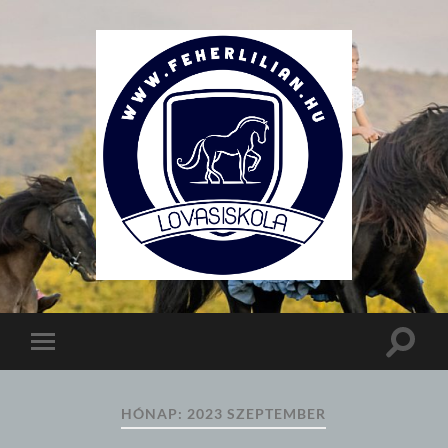
Lovasiskola
Toggle
Toggle
search
mobile
field
menu
HÓNAP:
2023 SZEPTEMBER