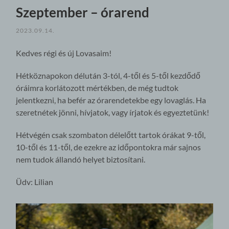
Szeptember – órarend
2023.09.14.
Kedves régi és új Lovasaim!
Hétköznapokon délután 3-tól, 4-től és 5-től kezdődő
óráimra korlátozott mértékben, de még tudtok
jelentkezni, ha befér az órarendetekbe egy lovaglás. Ha
szeretnétek jönni, hívjatok, vagy írjatok és egyeztetünk!
Hétvégén csak szombaton délelőtt tartok órákat 9-től,
10-től és 11-től, de ezekre az időpontokra már sajnos
nem tudok állandó helyet biztosítani.
Üdv: Lilian