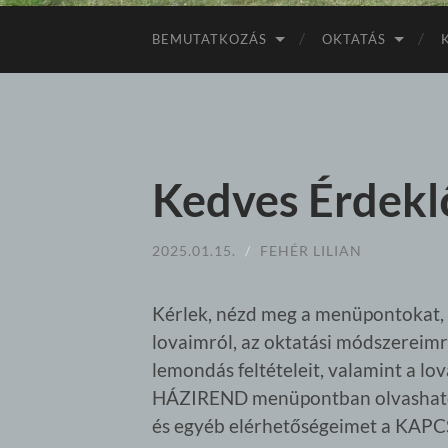
BEMUTATKOZÁS
OKTATÁS
Kedves Érdekl
2025.01.15.
/
FEHÉR LILIAN
Kérlek, nézd meg a menüpontokat, 
lovaimról, az oktatási módszereimrő
lemondás feltételeit, valamint a lo
HÁZIREND menüpontban olvashatod
és egyéb elérhetőségeimet a KAP