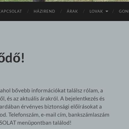
KAPCSOLAT
HÁZIREND
ÁRAK
LOVAK
GON
ődő!
ahol bővebb információkat találsz rólam, a
l, és az aktuális árakról. A bejelentkezés és
vardában érvényes biztonsági előírásokat a
. Telefonszám, e-mail cím, bankszámlaszám
CSOLAT menüpontban találod!