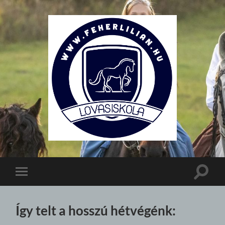
Lovasiskola
Toggle
Toggle
search
mobile
field
menu
Így telt a hosszú hétvégénk: