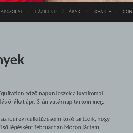
KAPCSOLAT
HÁZIREND
ÁRAK
LOVAK
GON
nyek
Equitation edző napon leszek a lovaimmal
lás órákat ápr. 3-án vasárnap tartom meg.
z idei évi célkitűzéseim közé tartozik, hogy
 Első lépésként februárban Móron jártam