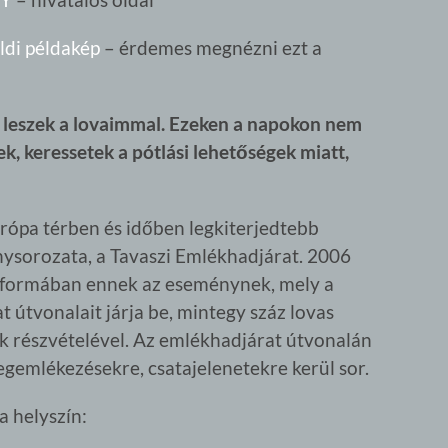
ldi példakép
– érdemes megnézni ezt a
on leszek a lovaimmal. Ezeken a napokon nem
k, keressetek a pótlási lehetőségek miatt,
rópa térben és időben legkiterjedtebb
sorozata, a Tavaszi Emlékhadjárat. 2006
n formában ennek az eseménynek, mely a
 útvonalait járja be, mintegy száz lovas
 részvételével. Az emlékhadjárat útvonalán
egemlékezésekre, csatajelenetekre kerül sor.
 helyszín: