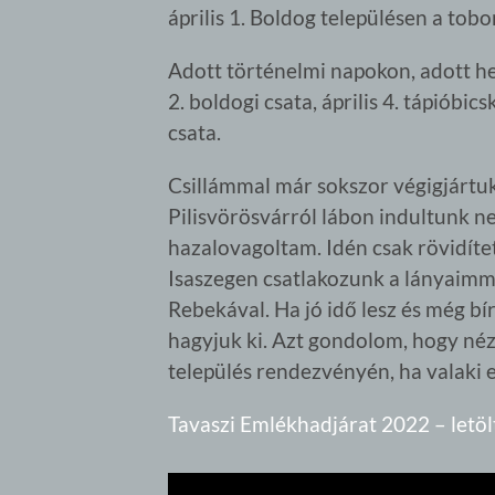
április 1. Boldog településen a tob
Adott történelmi napokon, adott he
2. boldogi csata, április 4. tápióbicske
csata.
Csillámmal már sokszor végigjártuk
Pilisvörösvárról lábon indultunk n
hazalovagoltam. Idén csak rövidítet
Isaszegen csatlakozunk a lányaimma
Rebekával. Ha jó idő lesz és még bí
hagyjuk ki. Azt gondolom, hogy néz
település rendezvényén, ha valaki eg
Tavaszi Emlékhadjárat 2022 – letö