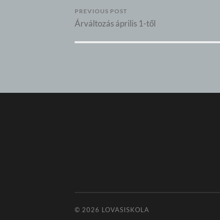
PREVIOUS POST
Árváltozás április 1-től
© 2026
LOVASISKOLA