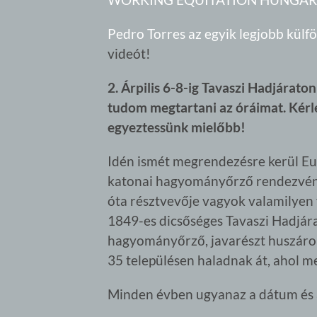
Pedro Torres az egyik legjobb külfö
videót!
2. Árpilis 6-8-ig Tavaszi Hadjárat
tudom megtartani az óráimat. Kérle
egyeztessünk mielőbb!
Idén ismét megrendezésre kerül Eu
katonai hagyományőrző rendezvény
óta résztvevője vagyok valamilye
1849-es dicsőséges Tavaszi Hadjárat
hagyományőrző, javarészt huszárok
35 településen haladnak át, ahol m
Minden évben ugyanaz a dátum és a