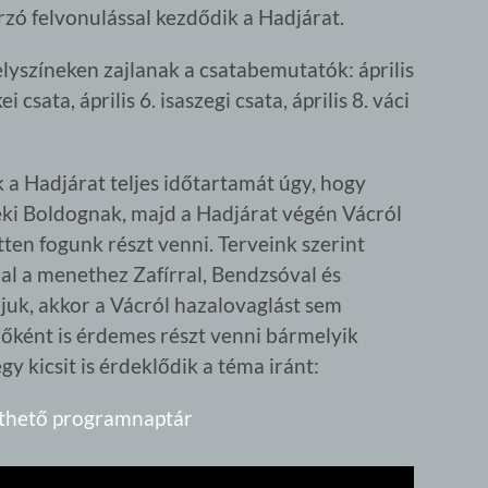
orzó felvonulással kezdődik a Hadjárat.
lyszíneken zajlanak a csatabemutatók: április
i csata, április 6. isaszegi csata, április 8. váci
 a Hadjárat teljes időtartamát úgy, hogy
eki Boldognak, majd a Hadjárat végén Vácról
ten fogunk részt venni. Terveink szerint
l a menethez Zafírral, Bendzsóval és
rjuk, akkor a Vácról hazalovaglást sem
őként is érdemes részt venni bármelyik
y kicsit is érdeklődik a téma iránt:
lthető programnaptár