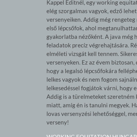
Kappel Editnél, egy working equitat
elég szorgalmas vagyok, edző lehet
versenyeiken. Addig még rengeteg 
első lépcsőfok, ahol megtanulhattam
gyakorlatba nézőként. A java még h
feladatok precíz végrehajtására. R
elméleti vizsgát kell tennem. Siker
versenyeken. Ez az évem biztosan, d
hogy a legalsó lépcsőfokára fellép
lelkes vagyok és nem fogom sajnálni
lelkesedéssel fogjátok várni, hogy
Addig is a türelmeteket szeretném 
miatt, amíg én is tanulni megyek. H
lovas versenyzési lehetőséggel, me
verseny!
WORKING EQUITATION HUNGA