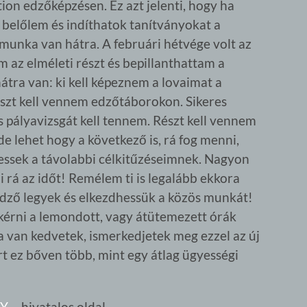
ion edzőképzésen. Ez azt jelenti, hogy ha
 belőlem és indíthatok tanítványokat a
munka van hátra. A februári hétvége volt az
 az elméleti részt és bepillanthattam a
átra van: ki kell képeznem a lovaimat a
észt kell vennem edzőtáborokon. Sikeres
es pályavizsgát kell tennem. Részt kell vennem
e lehet hogy a következő is, rá fog menni,
hessek a távolabbi célkitűzéseimnek. Nagyon
 rá az időt! Remélem ti is legalább ekkora
 edző legyek és elkezdhessük a közös munkát!
kérni a lemondott, vagy átütemezett órák
a van kedvetek, ismerkedjetek meg ezzel az új
rt ez bőven több, mint egy átlag ügyességi
RY
– hivatalos oldal