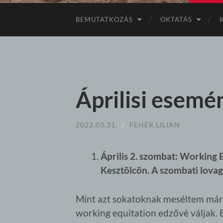
BEMUTATKOZÁS
OKTATÁS
Áprilisi esemé
2022.03.31.
/
FEHÉR LILIAN
Április 2. szombat: Working 
Kesztölcön. A szombati lovag
Mint azt sokatoknak meséltem már a
working equitation edzővé váljak.