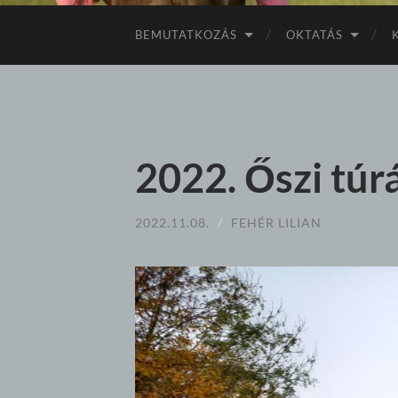
BEMUTATKOZÁS
OKTATÁS
2022. Őszi túr
2022.11.08.
/
FEHÉR LILIAN