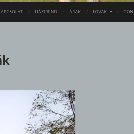
KAPCSOLAT
HÁZIREND
ÁRAK
LOVAK
GON
ák