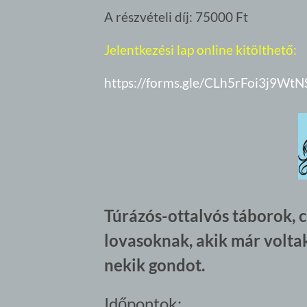
A részvételi díj: 75000 Ft
Jelentkezési lap online kitölthető:
https://forms.gle/CLh5rFoi3j9WtN
Túrázós-ottalvós táborok, c
lovasoknak, akik már volta
nekik gondot.
Időpontok: