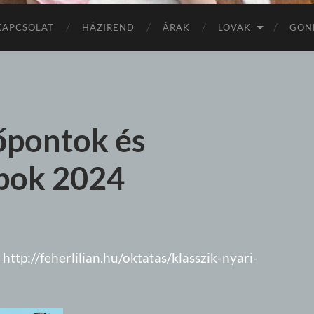
KAPCSOLAT
HÁZIREND
ÁRAK
LOVAK
GON
őpontok és
apok 2024
:
http://feherlilian.hu/oktatas/klasszik-nyari-