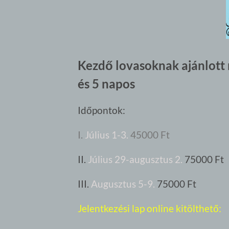
Kezdő lovasoknak ajánlott 
és 5 napos
Időpontok:
I.
Július 1-3.
45000 Ft
II.
Július 29-augusztus 2.
75000 Ft
III.
Augusztus 5-9.
75000 Ft
Jelentkezési lap online kitölthető: