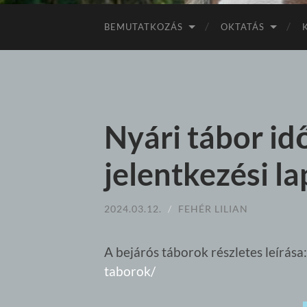
BEMUTATKOZÁS
OKTATÁS
Nyári tábor id
jelentkezési l
2024.03.12.
/
FEHÉR LILIAN
A bejárós táborok részletes leírása
taborok/