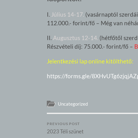
I.
Július 14-17.
(vasárnaptól szerdái
112.000.- forint/fő – Még van néhá
II.
Augusztus 12-14.
(hétfőtől szer
Részvételi díj: 75.000.- forint/fő –
B
Jelentkezési lap online kitölthető:
https://forms.gle/8XHvUTg6zjqjAZ
Uncategorized
PREVIOUS POST
2023 Téli szünet