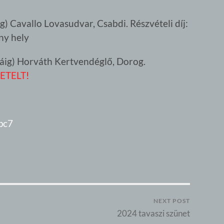
g) Cavallo Lovasudvar, Csabdi. Részvételi díj:
ny hely
dáig) Horváth Kertvendéglő, Dorog.
ETELT
!
pc7
NEXT POST
2024 tavaszi szünet