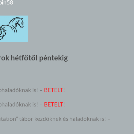
pin58
rok hétfőtől péntekig
haladóknak is! –
BETELT!
phaladóknak is!
–
BETELT!
tation” tábor kezdőknek és haladóknak is!
–