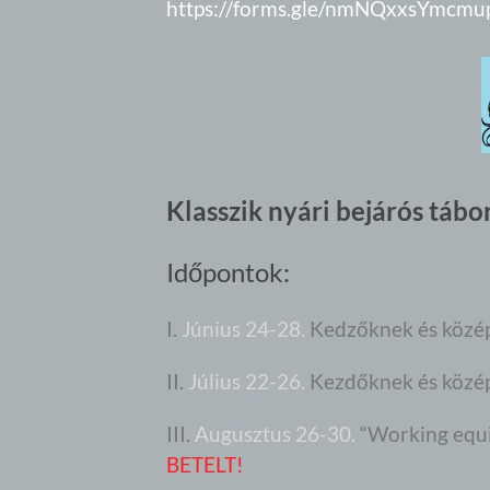
https://forms.gle/nmNQxxsYmcmu
Klasszik nyári bejárós tábo
Időpontok:
I.
Június 24-28.
Kedzőknek és közép
II.
Július 22-26.
Kezdőknek és közé
III.
Augusztus 26-30.
“Working equi
BETELT!